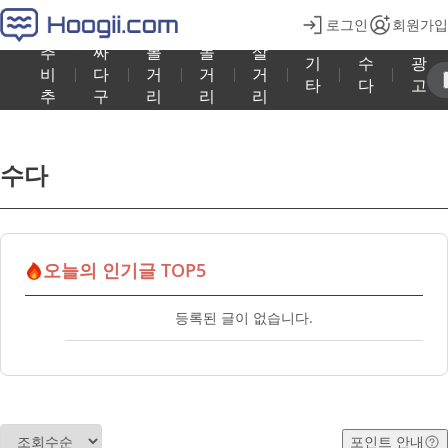
로그인
회원가입
추
싸
볼
놀
살
기
수
광
비
다
거
거
거
타
다
고
추
구
리
리
리
수다
오늘의 인기글 TOP5
등록된 글이 없습니다.
포인트 안내