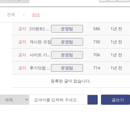
전체
수다
공지
[이벤트] 후
운영팀
586
1년 전
기닷컴 이용
자 이벤트와
공지
게시판 규정
운영팀
730
1년 전
포인트 사용
법 알려드립
공지
사이트 기본
운영팀
706
1년 전
니다.
원칙
공지
후기닷컴 소
운영팀
714
1년 전
개
등록된 글이 없습니다.
글쓰기