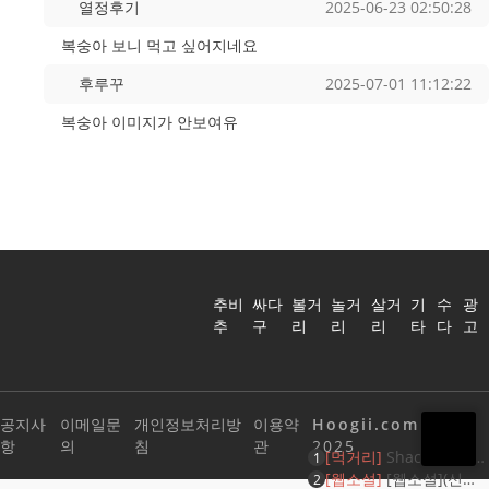
열정후기
2025-06-23 02:50:28
복숭아 보니 먹고 싶어지네요
후루꾸
2025-07-01 11:12:22
복숭아 이미지가 안보여유
추비
싸다
볼거
놀거
살거
기
수
광
추
구
리
리
리
타
다
고
공지사
이메일문
개인정보처리방
이용약
Hoogii.com
ⓒ
항
의
침
관
2025
[먹거리]
ShackBurger
1
1+1 Event (12월17~12
[웹소설]
[웹소설](신작
2