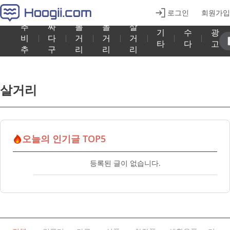
로그인
회원가입
추
싸
볼
놀
살
기
수
광
비
다
거
거
거
타
다
고
추
구
리
리
리
살거리
오늘의 인기글 TOP5
등록된 글이 없습니다.