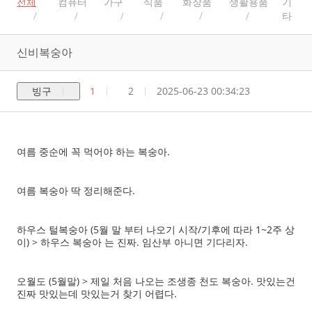
전체
컴퓨터
가구
식품
화장품
생활용품
기
타
신비복숭아
빙구
1
2
2025-06-23 00:34:23
여름 중순에 꼭 먹어야 하는 복숭아.
여름 복숭아 딱 정리해준다.
하우스 털복숭아 (5월 말 부터 나오기 시작/기후에 따라 1~2주 상
이) > 하우스 복숭아 는 진짜. 임산부 아니면 기다리자.
오월도 (5월말) > 제일 처음 나오는 조생종 천도 복숭아. 맛있는건
진짜 맛있는데 맛있는거 찾기 어렵다.