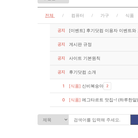
전체
컴퓨터
가구
식품
[이벤트] 후기닷컴 이용자 이벤트와
공지
게시판 규정
공지
사이트 기본원칙
공지
후기닷컴 소개
공지
[식품]
신비복숭아
1
2
[식품]
에그타르트 맛집~! (하루한알)
0