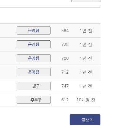
584
1년 전
운영팀
728
1년 전
운영팀
706
1년 전
운영팀
712
1년 전
운영팀
747
1년 전
빙구
612
10개월 전
후루꾸
글쓰기