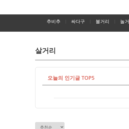
추비추
싸다구
볼거리
놀
살거리
오늘의 인기글 TOP5