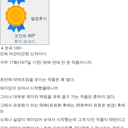
열정후기
포인트
95P
쪽지 보내기
4
전국
100~
진짜 따끈따끈한 신작이다
겨우 17화(10/7일 기준) 밖에 연재 안 된 작품이니까.
초반에 대박조짐을 보이는 작품은 꽤 많다.
재미있어 보여서 시작했을테니까
그러나 대부분 재미와 떡밥을 계쏙 끌구 가는 작품은 흔하지 않다.
그래서 유료화가 되는 50화(유료화 후에는 25회부터 유료로 변경) 후에
는
소재나 설정이 재미있어 보여서 시작했는데 그게 다인 작품이 태반이고
같은 패턴의 반복이거나 초반 오버파워를 감당못하고 무너지는 경우가