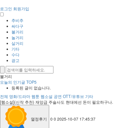
로그인
회원가입
추비추
싸다구
볼거리
놀거리
살거리
기타
수다
광고
볼거리
오늘의 인기글 TOP5
등록된 글이 없습니다.
전체
영화/드라마
웹툰
웹소설
공연
OTT/유튜브
기타
[웹소설](신작 추천) 재앙급 주술사도 현대에선 돈이 필요하구나.
열정후기
0
0
2025-10-07 17:45:37