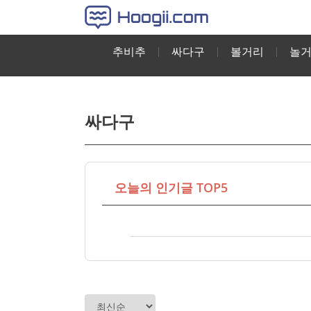
추비추
싸다구
볼거리
놀
싸다구
오늘의 인기글 TOP5