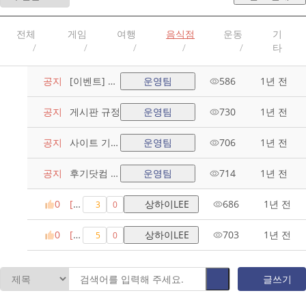
전체
게임
여행
음식점
운동
기
타
공지
[이벤트] 후
운영팀
586
1년 전
기닷컴 이용
자 이벤트와
공지
게시판 규정
운영팀
730
1년 전
포인트 사용
법 알려드립
공지
사이트 기본
운영팀
706
1년 전
니다.
원칙
공지
후기닷컴 소
운영팀
714
1년 전
개
0
[음
상하이LEE
686
1년 전
3
0
식
점]
0
[음
상하이LEE
703
1년 전
5
0
단
식
골
점]
카
내
글쓰기
페
가
이
가