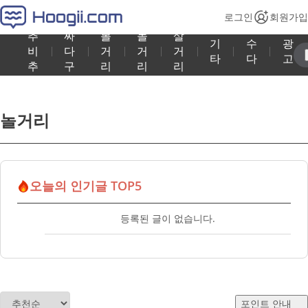
로그인
회원가입
추
싸
볼
놀
살
기
수
광
비
다
거
거
거
타
다
고
추
구
리
리
리
놀거리
오늘의 인기글 TOP5
등록된 글이 없습니다.
포인트 안내