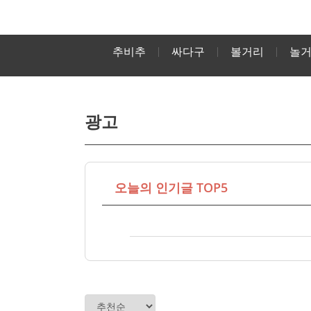
추비추
싸다구
볼거리
놀
광고
오늘의 인기글 TOP5